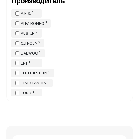
Производитель
1
A.B.S.
1
ALFA ROMEO
2
AUSTIN
2
CITROËN
1
DAEWOO
1
ERT
1
FEBI BILSTEIN
5
FIAT / LANCIA
1
FORD
1
FRENKIT
1
HONDA
1
MERCEDES-BENZ
1
PEUGEOT