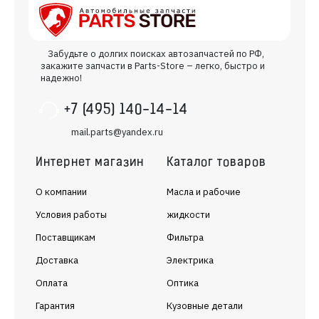
1
RENAULT
1
SAAB
4
SKODA
Забудьте о долгих поисках автозапчастей по РФ,
закажите запчасти в Parts-Store – легко, быстро и
1
SWAG
надежно!
1
TOPRAN
+7 (495) 140-14-14
1
TRICLO
mail.parts@yandex.ru
2
VAG
Интернет магазин
Каталог товаров
1
VOLVO
О компании
Масла и рабочие
Условия работы
жидкости
Поставщикам
Фильтра
Доставка
Электрика
Оплата
Оптика
Гарантия
Кузовные детали